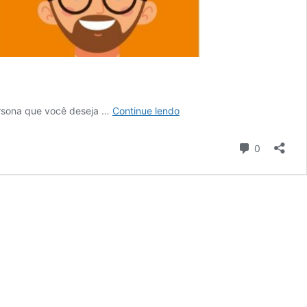
Público
persona que você deseja …
Continue lendo
Alvo
X
Comentári
0
Persona:
Entenda
as
diferenças