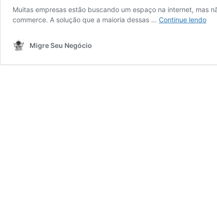
Muitas empresas estão buscando um espaço na internet, mas n
Val
commerce. A solução que a maioria dessas …
Continue lendo
a
pe
Migre Seu Negócio
est
em
mar