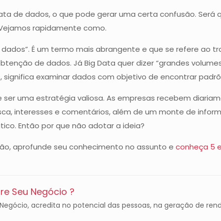
rata de dados, o que pode gerar uma certa confusão. Será
. Vejamos rapidamente como.
os dados”. É um termo mais abrangente e que se refere ao t
tenção de dados. Já Big Data quer dizer “grandes volumes
es, significa examinar dados com objetivo de encontrar padr
 ser uma estratégia valiosa. As empresas recebem diariam
sca, interesses e comentários, além de um monte de info
tico. Então por que não adotar a ideia?
Então, aprofunde seu conhecimento no assunto e
conheça 5 
e Seu Negócio ?
gócio, acredita no potencial das pessoas, na geração de rend