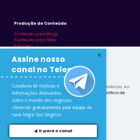
Produção de Conteúdo
Conteúdo para Blogs
Conteúdo para Sites
E-books
Redes Sociais
Assine nosso 
canal no Telegram
Curadoria de Notícias e 

Este site utiliza cookies para melhorar sua experiência. Ao
utilizar este site você concorda com nossa
Política de
Informações Relevantes 

Proteção de Dados
.
sobre o mundo dos negócios 

oferecido gratuitamente pela equipe da 
Ler mais
Desenvolvido na nave
Migre Seu Negócio
🛸
nave Migre Seu Negócio.
Downloads
Sair
Aceitar tudo
Ir para o canal