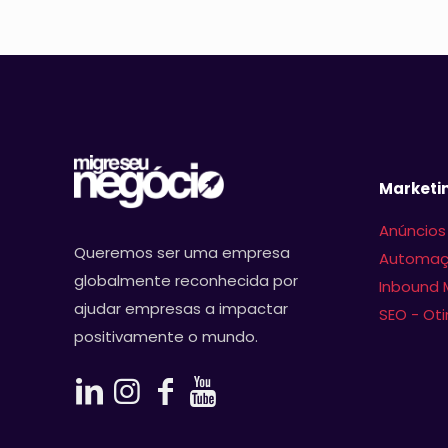
Marketin
Anúncios
Queremos ser uma empresa
Automaç
globalmente reconhecida por
Inbound 
ajudar empresas a impactar
SEO - Ot
Assine nosso 
positivamente o mundo.
canal no Telegram
Curadoria de Notícias e 

Informações Relevantes 
