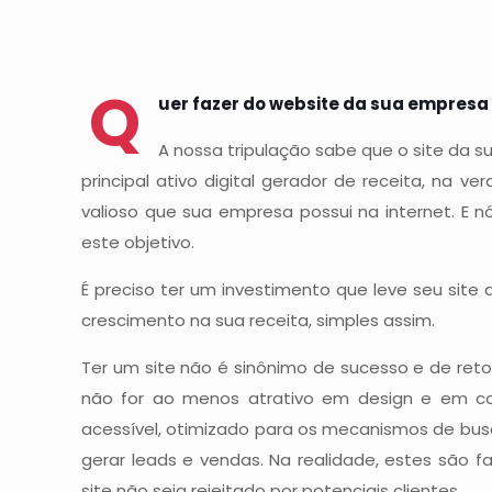
Q
uer fazer do website da sua empresa
A nossa tripulação sabe que o site da 
principal ativo digital gerador de receita, na ve
valioso que sua empresa possui na internet. E
este objetivo.
É preciso ter um investimento que leve seu site
crescimento na sua receita, simples assim.
Ter um site não é sinônimo de sucesso e de reto
não for ao menos atrativo em design e em con
acessível, otimizado para os mecanismos de busc
gerar leads e vendas. Na realidade, estes são f
site não seja rejeitado por potenciais clientes.