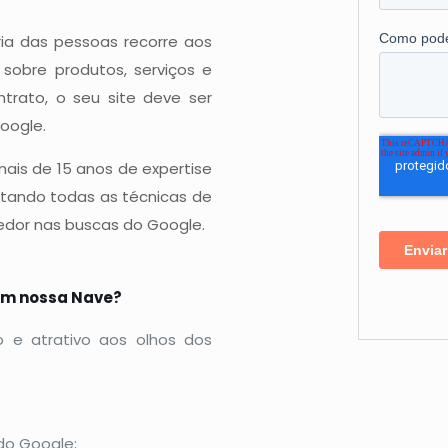
a das pessoas recorre aos
obre produtos, serviços e
rato, o seu site deve ser
oogle.
ais de 15 anos de expertise
itando todas as técnicas de
edor nas buscas do Google.
 em nossa Nave?
o e atrativo aos olhos dos
do Google;