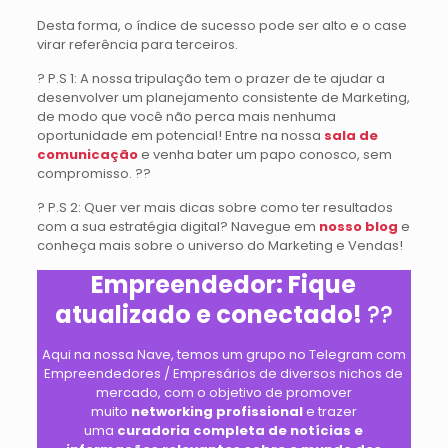
Desta forma, o índice de sucesso pode ser alto e o case
virar referência para terceiros.
? P.S 1: A nossa tripulação tem o prazer de te ajudar a
desenvolver um planejamento consistente de Marketing,
de modo que você não perca mais nenhuma
oportunidade em potencial! Entre na nossa
sala de
comunicação
e venha bater um papo conosco, sem
compromisso. ?‍?
? P.S 2: Quer ver mais dicas sobre como ter resultados
com a sua estratégia digital? Navegue em
nosso blog
e
conheça mais sobre o universo do Marketing e Vendas!
Empreendedor: Fique
atualizado e conectado!
?‍?
Aqui na nossa Nave, temos um grupo no Telegram com
Empreendedores / Empresários de diversos nichos de
mercado, com o objetivo de promover
muito
networking profissional
e trazer
uma
curadoria completa de notícias e