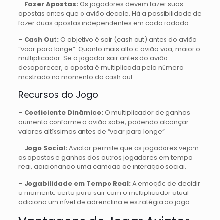
–
Fazer Apostas:
Os jogadores devem fazer suas
apostas antes que o avião decole. Há a possibilidade de
fazer duas apostas independentes em cada rodada.
–
Cash Out:
O objetivo é sair (cash out) antes do avião
“voar para longe”. Quanto mais alto o avião voa, maior o
multiplicador. Se o jogador sair antes do avião
desaparecer, a aposta é multiplicada pelo número
mostrado no momento do cash out.
Recursos do Jogo
–
Coeficiente Dinâmico:
O multiplicador de ganhos
aumenta conforme o avião sobe, podendo alcançar
valores altíssimos antes de “voar para longe”.
–
Jogo Social:
Aviator permite que os jogadores vejam
as apostas e ganhos dos outros jogadores em tempo
real, adicionando uma camada de interação social.
–
Jogabilidade em Tempo Real:
A emoção de decidir
o momento certo para sair com o multiplicador atual
adiciona um nível de adrenalina e estratégia ao jogo.