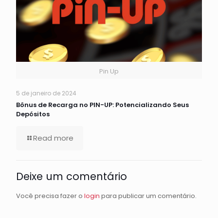
Pin Up
5 de janeiro de 2024
Bônus de Recarga no PIN-UP: Potencializando Seus
Depósitos
Read more
Deixe um comentário
Você precisa fazer o
login
para publicar um comentário.