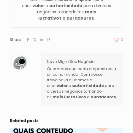
criar
valor
e
autenticidade
para diversos
negócios tornando-os
mais
lucrativos
e
duradouros
.
Share
0
Nave Migre Seu Negócio
Queremos que cada empresa seja
única no mundo! Com nosso
trabalho já ajudamos a
criar
valor
e
autenticidade
para
diversos negócios tornando-
os
mais lucrativos
e
duradouros
.
Related posts