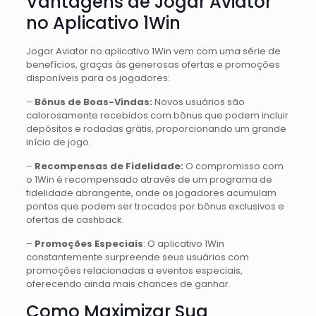
Vantagens de Jogar Aviator
no Aplicativo 1Win
Jogar Aviator no aplicativo 1Win vem com uma série de
benefícios, graças às generosas ofertas e promoções
disponíveis para os jogadores:
–
Bônus de Boas-Vindas:
Novos usuários são
calorosamente recebidos com bônus que podem incluir
depósitos e rodadas grátis, proporcionando um grande
início de jogo.
–
Recompensas de Fidelidade:
O compromisso com
o 1Win é recompensado através de um programa de
fidelidade abrangente, onde os jogadores acumulam
pontos que podem ser trocados por bônus exclusivos e
ofertas de cashback.
–
Promoções Especiais
: O aplicativo 1Win
constantemente surpreende seus usuários com
promoções relacionadas a eventos especiais,
oferecendo ainda mais chances de ganhar.
Como Maximizar Sua