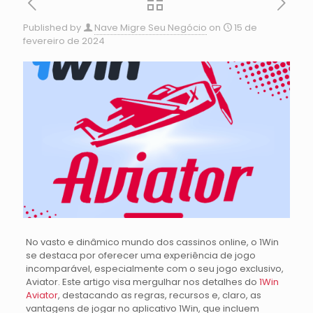
Published by
Nave Migre Seu Negócio
on
15 de
fevereiro de 2024
No vasto e dinâmico mundo dos cassinos online, o 1Win
se destaca por oferecer uma experiência de jogo
incomparável, especialmente com o seu jogo exclusivo,
Aviator. Este artigo visa mergulhar nos detalhes do
1Win
Aviator
, destacando as regras, recursos e, claro, as
vantagens de jogar no aplicativo 1Win, que incluem