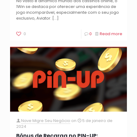
No vasto e dinâmico mundo dos cassinos online, o
1Win se destaca por oferecer uma experiência de
jogo incomparável, especialmente com o seu jogo
exclusivo, Aviator.
[…]
0
0
Read more
Nave Migre Seu Negócio
on
5 de janeiro de
2024
Bônus de Recarga no PIN-UP: