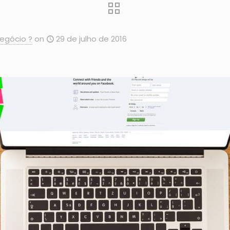
egócio ?
on
29 de julho de 2016