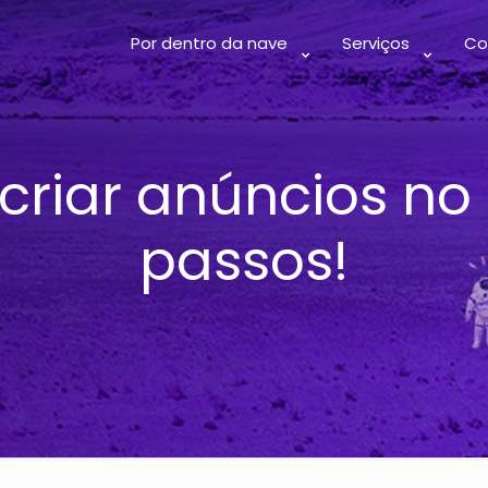
Por dentro da nave
Serviços
Co
criar anúncios no
passos!