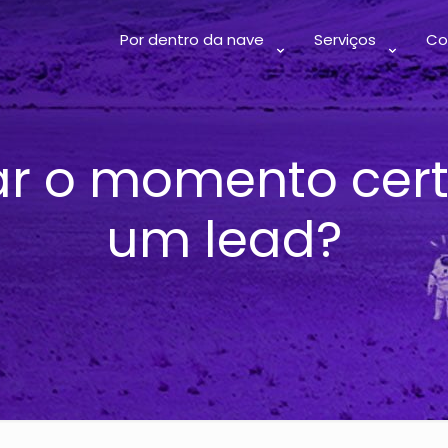
Por dentro da nave
Serviços
Co
ar o momento cer
um lead?