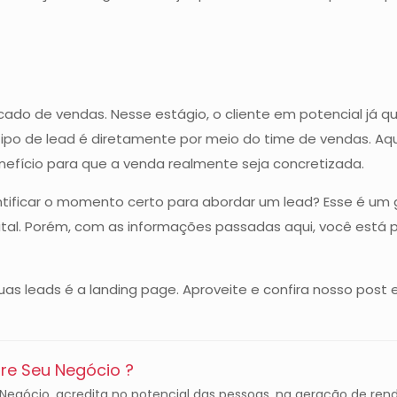
icado de vendas. Nesse estágio, o cliente em potencial já qu
ipo de lead é diretamente por meio do time de vendas. Aqui
efício para que a venda realmente seja concretizada.
ntificar o momento certo para abordar um lead? Esse é u
al. Porém, com as informações passadas aqui, você está pr
as leads é a landing page. Aproveite e confira nosso post
e Seu Negócio ?
gócio, acredita no potencial das pessoas, na geração de rend