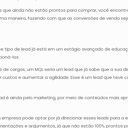
es que ainda não estão prontos para comprar, você encontr
sma maneira, fazendo com que as conversões de venda sej
sse tipo de lead já está em um estágio avançado de educaçã
ioná-los.
e cargas, um MQL seria um lead que já sabe que a sua dist
zir custos e aumentar a agilidade. Esse é um lead que tev
ad é ainda pelo marketing, por meio de conteúdos mais apr
mpresa pode optar por já direcionar esses leads para a e
orientações e argumentos, já que não estão 100% prontos pa