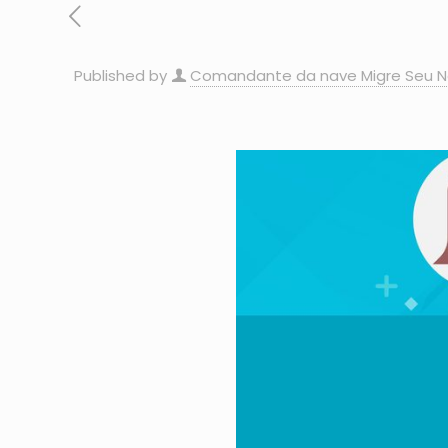
Published by
Comandante da nave Migre Seu N