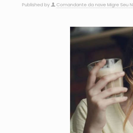
Published by
Comandante da nave Migre Seu N