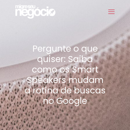
Pergunte o que
quiser: Saiba
como os Smart
Speakers mudam
a rotina de buscas
no Google