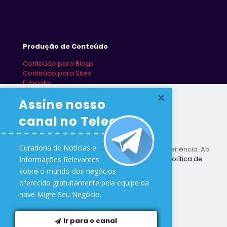
Produção de Conteúdo
Conteúdo para Blogs
Conteúdo para Sites
E-books
Redes Sociais
Assine nosso 
canal no Telegram
Curadoria de Notícias e 

Este site utiliza cookies para melhorar sua experiência. Ao
utilizar este site você concorda com nossa
Política de
Informações Relevantes 

Proteção de Dados
.
sobre o mundo dos negócios 

oferecido gratuitamente pela equipe da 
Ler mais
Desenvolvido na nave
Migre Seu Negócio
🛸
nave Migre Seu Negócio.
Downloads
Sair
Aceitar tudo
Ir para o canal