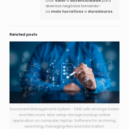
criar
valor
e
autenticidade
para
diversos negócios tornando-
os
mais lucrativos
e
duradouros
.
Related posts
Document Management System - DMS with arrange folder
and files icons. Man setup storage backup online
application on computer laptop. Software for archiving,
searching, managing files and information.