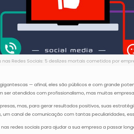
s nas Redes Sociais: 5 deslizes mortais cometidos por emp
gigantescas — afinal, eles são públicos e com grande poten
m ser atendidos com profissionalismo, mas muitas empres
esas, mas, para gerar resultados positivos, suas estratég
is, um canal de comunicação com tantas peculiaridades, es
 nas redes sociais para ajudar a sua empresa a passar longe