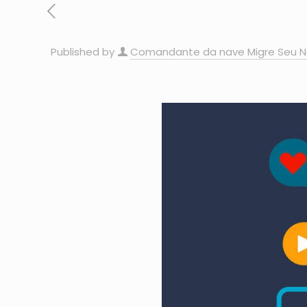
Published by
Comandante da nave Migre Seu N