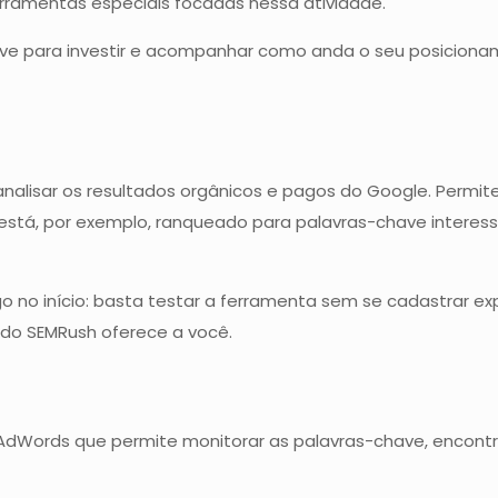
rramentas especiais focadas nessa atividade.
ve para investir e acompanhar como anda o seu posicionam
alisar os resultados orgânicos e pagos do Google. Permit
ê está, por exemplo, ranqueado para palavras-chave intere
o no início: basta testar a ferramenta sem se cadastrar 
o do SEMRush oferece a você.
Words que permite monitorar as palavras-chave, encontra