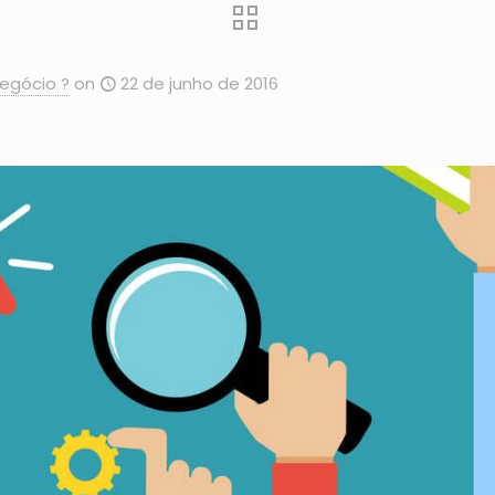
egócio ?
on
22 de junho de 2016