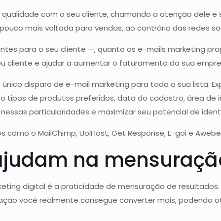
qualidade com o seu cliente, chamando a atenção dele e 
ouco mais voltada para vendas, ao contrário das redes soc
ntes para o seu cliente —, quanto os e-mails marketing 
seu cliente e ajudar a aumentar o faturamento da sua empre
um único disparo de e-mail marketing para toda a sua lista
o tipos de produtos preferidos, data do cadastro, área de in
essas particularidades e maximizar seu potencial de iden
os como o MailChimp, UolHost, Get Response, E-goi e Awebe
ajudam na mensuração
ting digital é a praticidade de mensuração de resultados
cação você realmente consegue converter mais, podendo ot