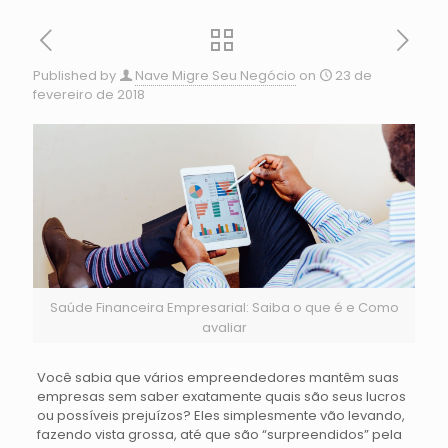
Published by
Nave Migre Seu Negócio
on
23 de
fevereiro de 2018
Saúde Financeira Empresarial: Saiba o que é e Como
avaliar
Você sabia que vários empreendedores mantêm suas
empresas sem saber exatamente quais são seus lucros
ou possíveis prejuízos? Eles simplesmente vão levando,
fazendo vista grossa, até que são “surpreendidos” pela