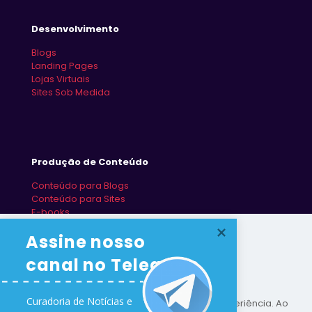
Desenvolvimento
Blogs
Landing Pages
Lojas Virtuais
Sites Sob Medida
Produção de Conteúdo
Conteúdo para Blogs
Conteúdo para Sites
E-books
Redes Sociais
Assine nosso 
canal no Telegram
Curadoria de Notícias e 

Este site utiliza cookies para melhorar sua experiência. Ao