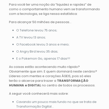
Para você ter uma noção da “liquidez e rapidez” de
como o comportamento humano vem se transformando
com a tecnologia, se liga nessa estatística:
Para alcançar 50 milhões de pessoas…
O Telefone levou 75 anos;
A TV levou 13 anos;
O Facebook levou 3 anos e meio;
O Angry Bird levou 35 dias;
E o Pokemon Go, apenas 17 dias!!!
As coisas estão acontecendo muito rápido?
Obviamente que sim. E quem dominará neste cenário?
Líderes com mentes e corações ÁGEIS, pois só eles
terão o alicerce para trazer a
TRANSFORMAÇÃO
HUMANA e DIGITAL
no centro de todos os processos.
A seguir você conhecerá mais sobre:
Cavando um pouco mais fundo no que se trata de
Transformação Digital…