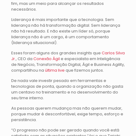
fim, mas um meio para alcançar os resultados
necessários.
Liderança é mais importante que a tecnologia. Sem
liderança não há transformação digital. Sem liderança
não há resultado. E não existe um líder só, porque
liderança não é um cargo, é um comportamento
(liderança situacional).
Esses foram alguns dos grandes insights que
Carlos Silva
Jr
., CEO da
Conexão Ágil
e especialista em Inteligência
de Negócio, Transformação Digital, Ágil e Business Agility,
compartilhou na
última live
que fizemos juntos.
De nada vale investir pesado em ferramentas e
tecnologias de ponta, quando a organização não gasta
um centavo no treinamento e no desenvolvimento do
seu time interno.
As pessoas querem mudança mas não querem mudar,
porque mudar é desconfortável, exige tempo, esforço e
persistência.
“O progresso não pode ser gerado quando você está
satisfeito com as situações existentes.” foi o que Taiichi