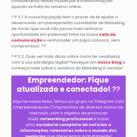
considerando tantas mudanças e transformações
quando se trata do universo online.
? P.S 1: A nossa tripulação tem o prazer de te ajudar a
desenvolver um planejamento consistente de Marketing,
de modo que você não perca mais nenhuma
oportunidade em potencial! Entre na nossa
sala de
comunicação
e venha bater um papo conosco, sem
compromisso. ?‍?
? P.S 2: Quer ver mais dicas sobre como ter resultados
com a sua estratégia digital? Navegue em
nosso blog
e
conheça mais sobre o universo do Marketing e Vendas!
Empreendedor: Fique
atualizado e conectado!
?‍?
Aqui na nossa Nave, temos um grupo no Telegram com
Empreendedores / Empresários de diversos nichos de
mercado, com o objetivo de promover
muito
networking profissional
e trazer
uma
curadoria completa de notícias e
informações relevantes sobre o mundo dos
negócios
que oferecemos gratuitamente!