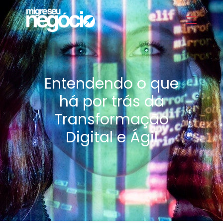
Entendendo o que
há por trás da
Transformação
Digital e Ágil