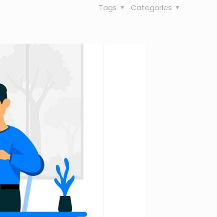
Tags
Categories