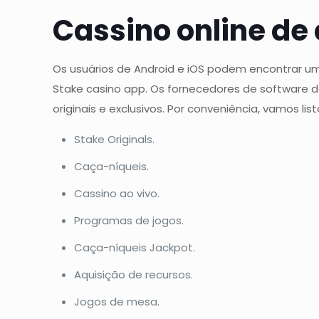
Cassino online de
Os usuários de Android e iOS podem encontrar um
Stake casino app. Os fornecedores de software d
originais e exclusivos. Por conveniência, vamos list
Stake Originals.
Caça-níqueis.
Cassino ao vivo.
Programas de jogos.
Caça-níqueis Jackpot.
Aquisição de recursos.
Jogos de mesa.