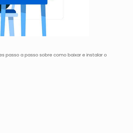
ções passo a passo sobre como baixar e instalar o