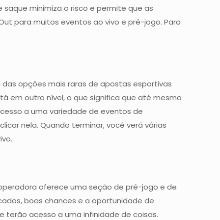
 saque minimiza o risco e permite que as
ut para muitos eventos ao vivo e pré-jogo. Para
 das opções mais raras de apostas esportivas
stá em outro nível, o que significa que até mesmo
 acesso a uma variedade de eventos de
licar nela. Quando terminar, você verá várias
ivo.
 operadora oferece uma seção de pré-jogo e de
ercados, boas chances e a oportunidade de
e terão acesso a uma infinidade de coisas.