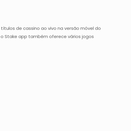
ítulos de cassino ao vivo na versão móvel do
s o Stake app também oferece vários jogos