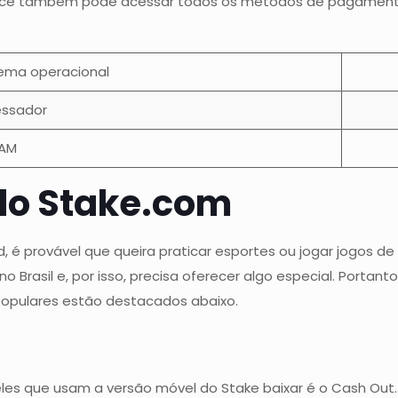
 você também pode acessar todos os métodos de pagamento e
tema operacional
essador
AM
do Stake.com
, é provável que queira praticar esportes ou jogar jogos d
Brasil e, por isso, precisa oferecer algo especial. Portan
populares estão destacados abaixo.
eles que usam a versão móvel do Stake baixar é o Cash Out