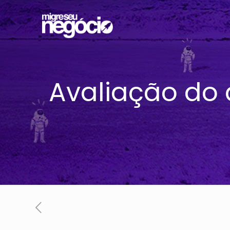
Avaliação do a