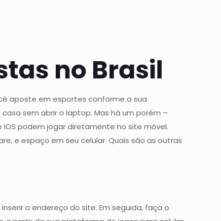
tas no Brasil
você aposte em esportes conforme a sua
a casa sem abrir o laptop. Mas há um porém –
 e iOS podem jogar diretamente no site móvel.
re, e espaço em seu celular. Quais são as outras
nserir o endereço do site. Em seguida, faça o