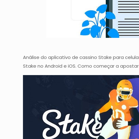
Análise do aplicativo de cassino Stake para celula
Stake no Android e iOS. Como começar a apostar e