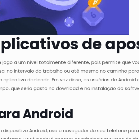
licativos de apos
e jogo a um nível totalmente diferente, pois permite que 
sa, no intervalo do trabalho ou até mesmo no caminho par
aplicativo dedicado. Em vez disso, os usuários de Android
po, que seria gasto no download e na instalação do softwa
para Android
ispositivo Android, use o navegador do seu telefone para i