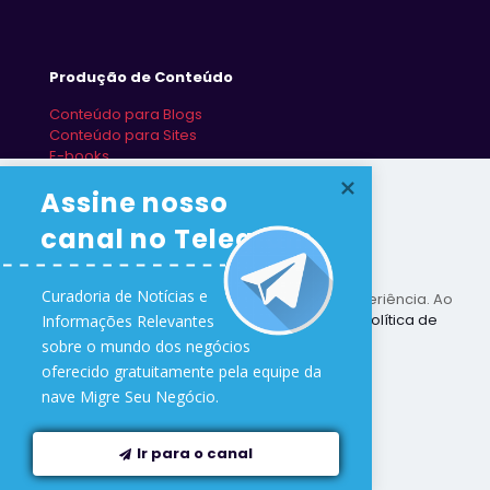
Produção de Conteúdo
Conteúdo para Blogs
Conteúdo para Sites
E-books
Redes Sociais
Assine nosso 
canal no Telegram
Curadoria de Notícias e 

Este site utiliza cookies para melhorar sua experiência. Ao
utilizar este site você concorda com nossa
Política de
Informações Relevantes 

Proteção de Dados
.
sobre o mundo dos negócios 

oferecido gratuitamente pela equipe da 
Ler mais
Desenvolvido na nave
Migre Seu Negócio
🛸
nave Migre Seu Negócio.
Downloads
Sair
Aceitar tudo
Ir para o canal