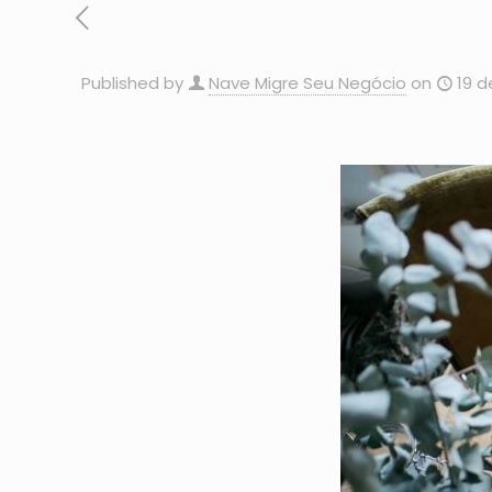
Published by
Nave Migre Seu Negócio
on
19 d