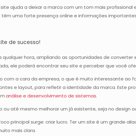
um site ajuda a deixar a marca com um tom mais profissiona
êm uma forte presença online e informações importantes,
ite de sucesso!
a qualquer hora, ampliando as oportunidades de converter 
da, ele poderá encontrar seu site e perceber que você of
á-lo com a cara da empresa, o que é muito interessante ao fa
s, fontes e layout, para refletir a identidade da marca. Este 
 em
análise e desenvolvimento de sistemas
.
 zero ou até mesmo melhorar um já existente, seja no design 
o principal surge: criar lucro. Ter um site é um grande al
uito mais clara.