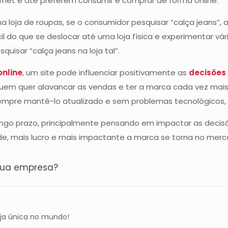
net e até preferem consumir e comprar de forma online.
 loja de roupas, se o consumidor pesquisar “calça jeans”,
cil do que se deslocar até uma loja física e experimentar v
uisar “calça jeans na loja tal”.
online
, um site pode influenciar positivamente as
decisões
quem quer alavancar as vendas e ter a marca cada vez mais
empre mantê-lo atualizado e sem problemas tecnológicos, 
ongo prazo, principalmente pensando em impactar as decis
ade, mais lucro e mais impactante a marca se torna no merc
 sua empresa?
a única no mundo!