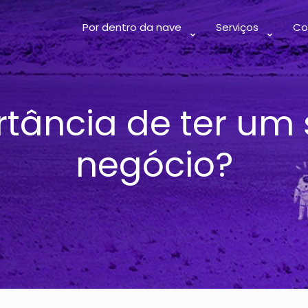
Por dentro da nave
Serviços
Co
tância de ter um 
negócio?