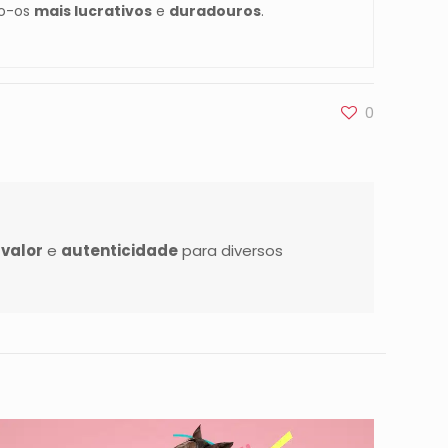
do-os
mais lucrativos
e
duradouros
.
0
r
valor
e
autenticidade
para diversos