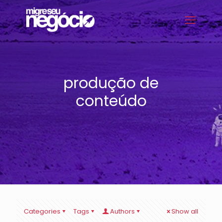
produção de
conteúdo
Categories
Tags
Authors
Show all