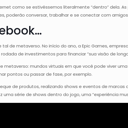
nternet como se estivéssemos literalmente “dentro” dela. As
les, poderão conversar, trabalhar e se conectar com amigos
cebook…
 tal de metaverso. No início do ano, a Epic Games, empresa 
a rodada de investimentos para financiar “sua visão de lon
e metaverso: mundos virtuais em que você pode viver uma vi
ar pontos ou passar de fase, por exemplo.
u leque de produtos, realizando shows e eventos de marcas
 uma série de shows dentro do jogo, uma “experiência music