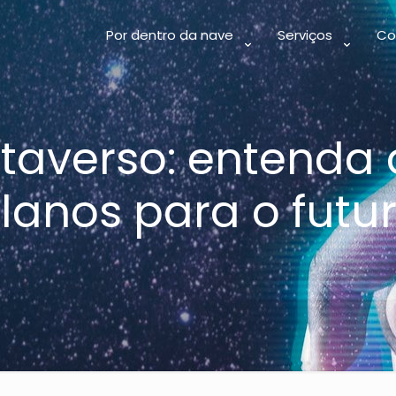
Por dentro da nave
Serviços
Co
taverso: entenda 
lanos para o futu