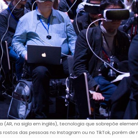
AR, na sigla em inglês), tecnologia que sobrepõe elementos 
 rostos das pessoas no Instagram ou no TikTok, porém de m