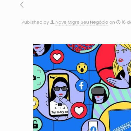
Published by
Nave Migre Seu Negócio
on
16 