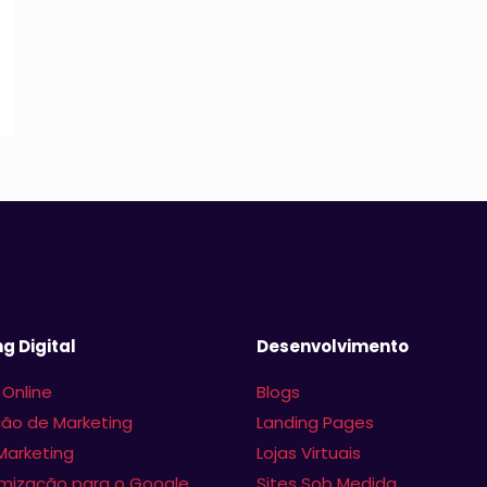
g Digital
Desenvolvimento
 Online
Blogs
ão de Marketing
Landing Pages
Marketing
Lojas Virtuais
imização para o Google
Sites Sob Medida