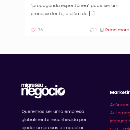
“propaganda espontânea” pode ser um
processo lento, e além do
[…]
36
1
Read more
Marketin
Anúncios
Queremos ser uma empresa
Automaç
globalmente reconhecida por
Inbound 
ajudar empresas a impactar
SEO - Ot