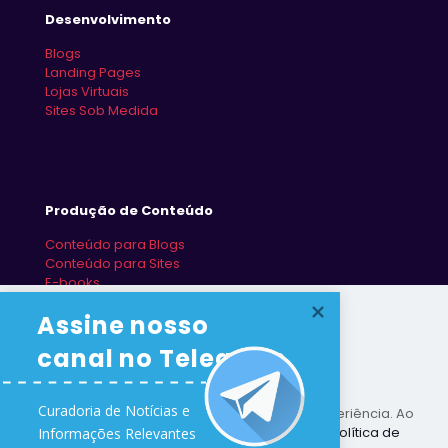
Desenvolvimento
Blogs
Landing Pages
Lojas Virtuais
Sites Sob Medida
Produção de Conteúdo
Conteúdo para Blogs
Conteúdo para Sites
E-books
Redes Sociais
Assine nosso 
canal no Telegram
Curadoria de Notícias e 

Este site utiliza cookies para melhorar sua experiência. Ao
utilizar este site você concorda com nossa
Política de
Informações Relevantes 
