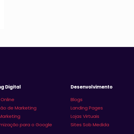
g Digital
Desenvolvimento
 Online
Blogs
ão de Marketing
Landing Pages
Marketing
Lojas Virtuais
imização para o Google
Sites Sob Medida