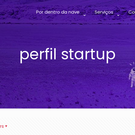
Por dentro da nave
Serviços
Co
perfil startup
rs