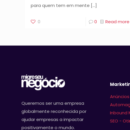
para quem tem em mente
[…]
0
0
Read more
Marketin
Anúncios
Queremos ser uma empresa
Automaç
globalmente reconhecida por
Inbound 
ajudar empresas a impactar
SEO - Ot
positivamente o mundo.
Assine nosso 