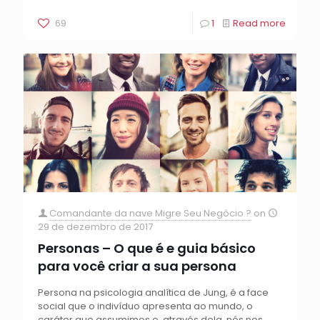
69
1
Read more
Comandante da nave Migre Seu Negócio ?
on
29 de dezembro de 2017
Personas – O que é e guia básico
para você criar a sua persona
Persona na psicologia analítica de Jung, é a face
social que o indivíduo apresenta ao mundo, o
caráter que assumimos e, através dela, nós nos