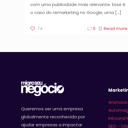
com uma publicidade mais relevante. Esse é
o caso do remarketing no Google, uma
[…]
74
0
Read more
Marketin
Anúncios
Queremos ser uma empresa
Automaç
globalmente reconhecida por
Inbound 
ajudar empresas a impactar
SEO - Ot