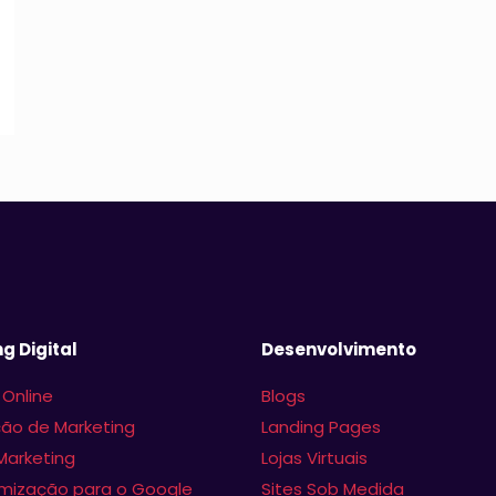
g Digital
Desenvolvimento
 Online
Blogs
ão de Marketing
Landing Pages
Marketing
Lojas Virtuais
imização para o Google
Sites Sob Medida