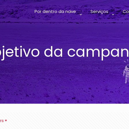
Por dentro da nave
Serviços
Co
jetivo da campa
rs