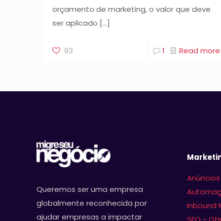
orçamento de marketing, o valor que deve
ser aplicado
[…]
93
1
Read more
Marketin
Anúncios
Queremos ser uma empresa
Automaç
globalmente reconhecida por
Inbound 
ajudar empresas a impactar
SEO - Ot