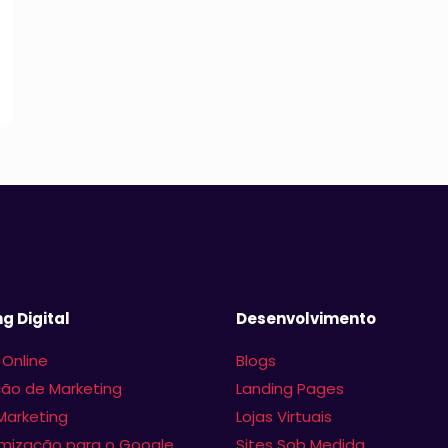
g Digital
Desenvolvimento
 Online
Blogs
ão de Marketing
Landing Pages
Marketing
Lojas Virtuais
imização para o Google
Sites Sob Medida