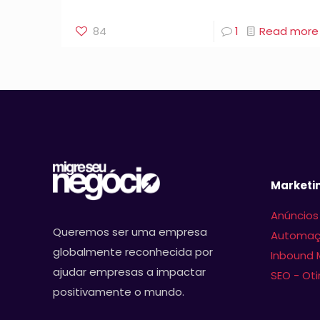
84
1
Read more
Marketin
Anúncios
Queremos ser uma empresa
Automaç
globalmente reconhecida por
Inbound 
ajudar empresas a impactar
SEO - Ot
Assine nosso 
positivamente o mundo.
canal no Telegram