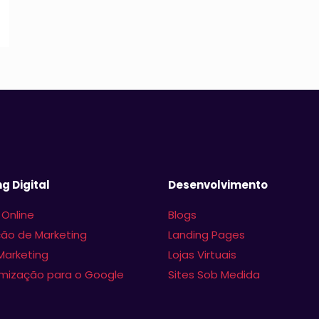
g Digital
Desenvolvimento
 Online
Blogs
ão de Marketing
Landing Pages
Marketing
Lojas Virtuais
imização para o Google
Sites Sob Medida