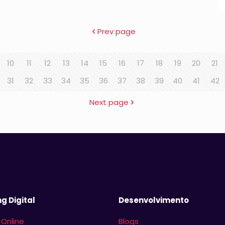
Prev page
10
11
12
13
14
15
16
17
18
19
20
21
31
32
33
34
35
36
37
38
39
40
41
42
Next page
g Digital
Desenvolvimento
 Online
Blogs