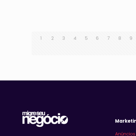
1
2
3
4
5
6
7
8
9
Marketin
Anúncios