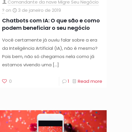
Comandante da nave Migre Seu Negócio
?
on
3 de janeiro de 2019
Chatbots com IA: O que são e como
podem beneficiar o seu negócio
Você certamente já ouviu falar sobre a era
da Inteligência Artificial (IA), não é mesmo?
Pois bem, não só chegamos nela como já
estamos vivendo uma
[…]
0
1
Read more