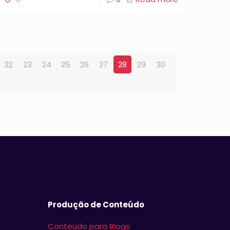
22
23
24
25
26
27
28
29
30
Produção de Conteúdo
Conteúdo para Blogs