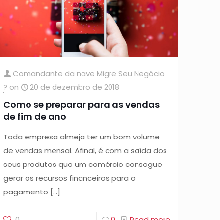
Comandante da nave Migre Seu Negócio
?
on
20 de dezembro de 2018
Como se preparar para as vendas
de fim de ano
Toda empresa almeja ter um bom volume
de vendas mensal. Afinal, é com a saída dos
seus produtos que um comércio consegue
gerar os recursos financeiros para o
pagamento
[…]
0
0
Read more